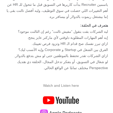
ياسمين Recruiter بدأت كاريرها في التسويق قبل ما تتحول للـ HR عن
أهم التغييرات اللي حصلت في سوق التوظيف، وليه أفضل تالنت بقى يا
إما بيشتغل ريموت بالدولار أو بيسافر بره.
هتعرف في الحلقة:
ليه الشركات بقت بتقول “مفيش تالنت” رغم إن التالنت موجود؟
إيه أهم المهارات المطلوبة دلوقتي لأي ماركتر عايز ينجح.
ازاي تبرز نفسك صح قدام الـ HR وتزود فرص تعيينك.
الفرق بين الشغل في Startup و Corporate وإيه الأنسب ليك؟
ازاي الشركات تقدر تحتفظ بالموظفين حتى لو مش بتدفع بالدولار.
لو شغال في التسويق، أو بتفكر تدخل المجال، الحلقة دي هتديك
Perspective مختلف تمامًا عن الواقع الحالي.
Watch and Listen here