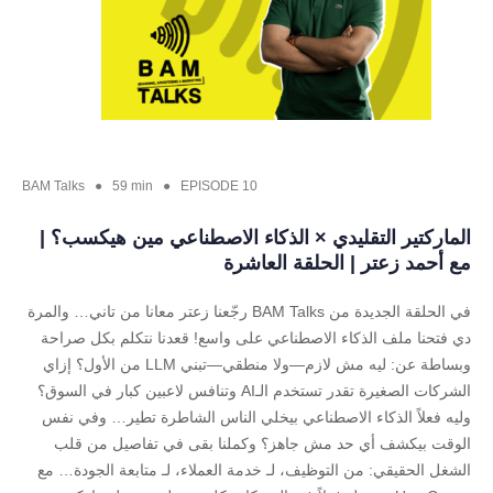
BAM Talks ● 59 min ● EPISODE 10
الماركتير التقليدي × الذكاء الاصطناعي مين هيكسب؟ |
مع أحمد زعتر | الحلقة العاشرة
في الحلقة الجديدة من BAM Talks رجّعنا زعتر معانا من تاني… والمرة
دي فتحنا ملف الذكاء الاصطناعي على واسع! قعدنا نتكلم بكل صراحة
وبساطة عن: ليه مش لازم—ولا منطقي—تبني LLM من الأول؟ إزاي
الشركات الصغيرة تقدر تستخدم الـAI وتنافس لاعبين كبار في السوق؟
وليه فعلاً الذكاء الاصطناعي بيخلي الناس الشاطرة تطير… وفي نفس
الوقت بيكشف أي حد مش جاهز؟ وكملنا بقى في تفاصيل من قلب
الشغل الحقيقي: من التوظيف، لـ خدمة العملاء، لـ متابعة الجودة… مع