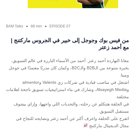
BAM Talks ● 88 min ● EPISODE 07
من فيس بوك وجوجل إلى خبير في الجروس ماركتنج |
مع أحمد زعتر
معانا النهاردة أحمد زعتر. أحمد من الأسماء البارزة في عالم التسويق،
بخبرة متنوعة بين الـB2B والـB2C، وكمان كان مدربًا معتمدًا في جوجل
وميتا.
اشتغل في مناصب قيادية في شركات زي Velents وalmentor
وAlsayegh Media، وشارك في بناء استراتيجيات تسويق ناجحة لعلامات
مختلفة.
في الحلقة هنتكلم عن رحلته، والتحديات اللي واجهها، وإزاي بيشوف
مستقبل التسويق.
اتفرج على الحلقة واعرف أكتر عن أحمد زعتر ونصايحه للنجاح في
مجال الديجيتال ماركتنج