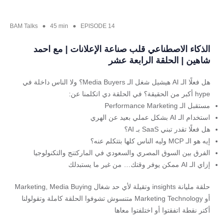
BAM Talks ● 45 min ● EPISODE 14
الذكاء الاصطناعي قلب صناعة الإعلانات | مع احمد
شاهين | الحلقة الرابعة عشر
هل فعلًا الـ AI هيشيل شغل الـ Media Buyers؟ ولا الناس داخلة في
hype أكبر من الحقيقة؟ في الحلقة دي اتكلمنا عن:
مستقبل الـ Performance Marketing
استخدام الـ AI بشكل عملي بعيد عن الهري
هل فعلًا تقدر تبني SaaS بـ AI؟
إيه هو الـ MCP وليه الناس كلها بتتكلم عنه؟
الفرق بين السوق المصري والسعودي في الماركتنج والتكنولوجيا
إزاي الـ AI ممكن يوفر وقتك… من غير ما يستبدلك
حلقة مليانة insights وتقيلة لأي حد شغال Marketing, Media Buying
أو Marketing Technology متنسوش تشوفوا الحلقة كاملة وتقولولنا
أكتر نقطة اتفقتوا أو اختلفتوا معاها