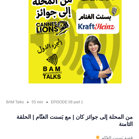
BAM Talks ● 55 min ● EPISODE 08 part 1
من المحلة إلى جوائز كان | مع بَسنت الغنّام | الحلقة
الثامنة
قصة بَسنت الغنّام