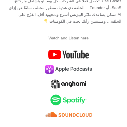
Use Cases بتحصل فعلاً في الشركات كل يوم. لو بتشتغل ماركتنج،
SaaS، أو Founder… الحلقة دي هتديك منظور مختلف تمامًا عن إزاي
AI ممكن يساعدك تكبّر البيزنس أسرع وبمجهود أقل. اتفرّج على
الحلقة… ومستنيين رأيك تحت في الكومنتات
Watch and Listen here