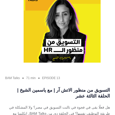
BAM Talks ● 71 min ● EPISODE 13
التسويق من منظور الاتش آر | مع ياسمين الشيخ |
الحلقة الثالثة عشر
هل فعلًا بقى في فجوة في تالنت التسويق في مصر؟ ولا المشكلة في
طريقة التوظيف نفسها؟ في الحلقة دي من BAM Talks، اتكلمنا مع