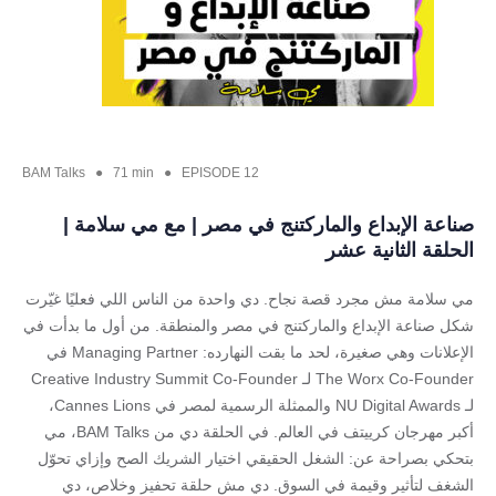
BAM Talks ● 71 min ● EPISODE 12
صناعة الإبداع والماركتنج في مصر | مع مي سلامة |
الحلقة الثانية عشر
مي سلامة مش مجرد قصة نجاح. دي واحدة من الناس اللي فعليًا غيّرت
شكل صناعة الإبداع والماركتنج في مصر والمنطقة. من أول ما بدأت في
الإعلانات وهي صغيرة، لحد ما بقت النهارده: Managing Partner في
The Worx Co-Founder لـ Creative Industry Summit Co-Founder
لـ NU Digital Awards والممثلة الرسمية لمصر في Cannes Lions،
أكبر مهرجان كرييتف في العالم. في الحلقة دي من BAM Talks، مي
بتحكي بصراحة عن: الشغل الحقيقي اختيار الشريك الصح وإزاي تحوّل
الشغف لتأثير وقيمة في السوق. دي مش حلقة تحفيز وخلاص، دي