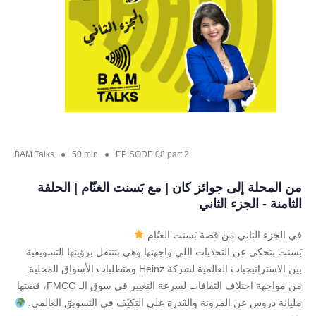
BAM Talks ● 50 min ● EPISODE 08 part 2
من المحلة إلى جوائز كان | مع بَسنت الغنّام | الحلقة
الثامنة - الجزء الثاني
في الجزء التاني من قصة بَسنت الغنّام
بَسنت بتحكي عن التحديات اللي واجهتها وهي بتتنقل برؤيتها التسويقية
بين الاستراتيجيات العالمية لشركة Heinz ومتطلبات الأسواق المحلية.
من مواجهة اختلاف الثقافات لسرعة التغيير في سوق الـ FMCG، قصتها
مليانة دروس عن المرونة والقدرة على التكيّف في التسويق العالمي.