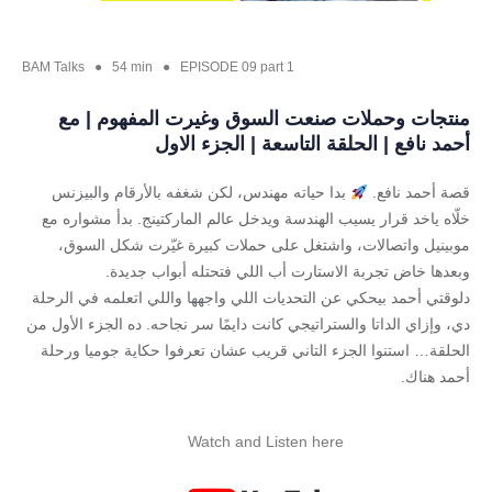
BAM Talks ● 54 min ● EPISODE 09 part 1
منتجات وحملات صنعت السوق وغيرت المفهوم | مع
أحمد نافع | الحلقة التاسعة | الجزء الاول
قصة أحمد نافع.
بدا حياته مهندس، لكن شغفه بالأرقام والبيزنس
خلّاه ياخد قرار يسيب الهندسة ويدخل عالم الماركتينج. بدأ مشواره مع
موبينيل واتصالات، واشتغل على حملات كبيرة غيّرت شكل السوق،
وبعدها خاض تجربة الاستارت أب اللي فتحتله أبواب جديدة.
دلوقتي أحمد بيحكي عن التحديات اللي واجهها واللي اتعلمه في الرحلة
دي، وإزاي الداتا والستراتيجي كانت دايمًا سر نجاحه. ده الجزء الأول من
الحلقة… استنوا الجزء التاني قريب عشان تعرفوا حكاية جوميا ورحلة
أحمد هناك.
Watch and Listen here