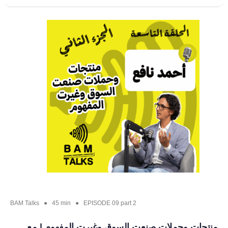
BAM Talks ● 45 min ● EPISODE 09 part 2
منتجات وحملات صنعت السوق وغيرت المفهوم | مع