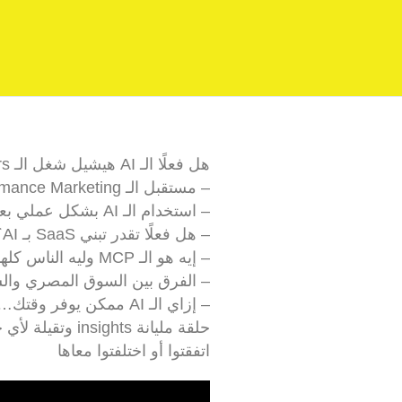
هل فعلًا الـ AI هيشيل شغل الـ Media Buyers؟ ولا الناس داخلة في hype أكبر من الحقيقة؟ في الحلقة دي اتكلمنا عن:
– مستقبل الـ Performance Marketing
– استخدام الـ AI بشكل عملي بعيد عن الهري
– هل فعلًا تقدر تبني SaaS بـ AI؟
– إيه هو الـ MCP وليه الناس كلها بتتكلم عنه؟
– الفرق بين السوق المصري والسع
– إزاي الـ AI ممكن يوفر وقتك… من غير ما يستبدلك
اتفقتوا أو اختلفتوا معاها