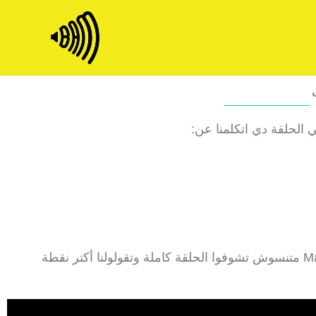
Skip
to
content
حلقة مليانة insights وتقيلة لأي حد شغال Marketing, Media Buying أو Marketing Technology متنسوش تشوفوا الحلقة كاملة وتقولولنا أكتر نقطة